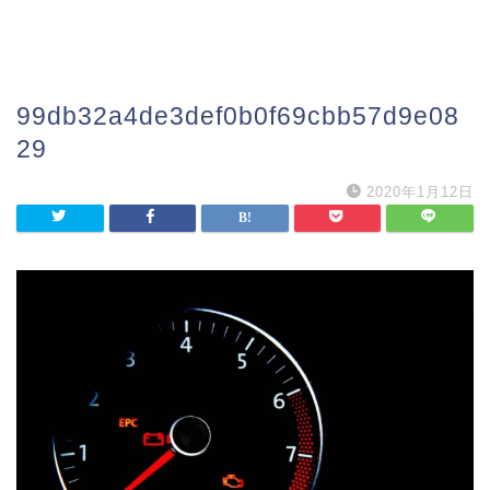
99db32a4de3def0b0f69cbb57d9e08
29
2020年1月12日