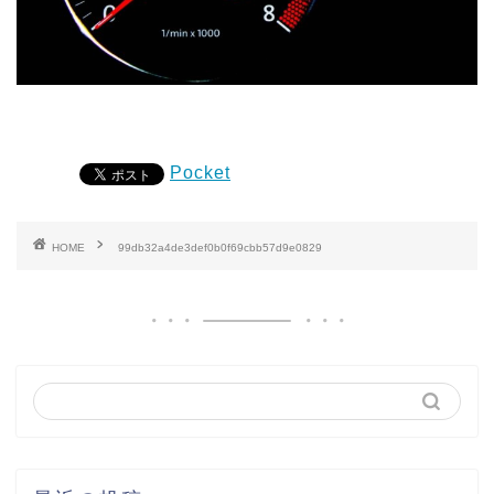
Pocket
HOME
99db32a4de3def0b0f69cbb57d9e0829